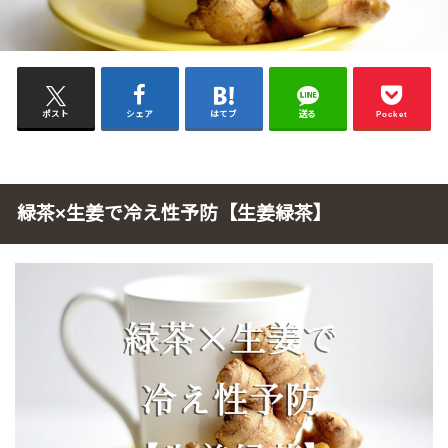
ポスト
シェア
はてブ
送る
Pocket
緑茶×生姜で冷え性予防【生姜緑茶】