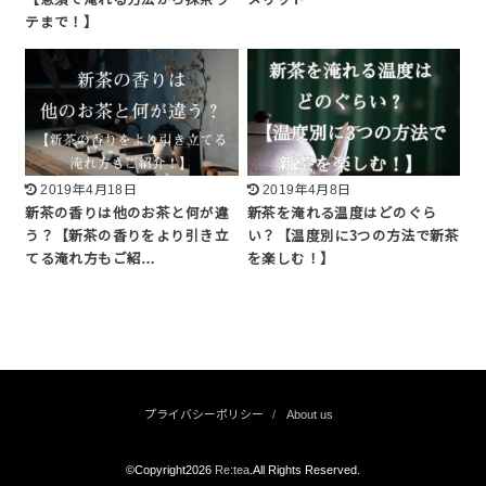
【急須で淹れる方法から抹茶ラ
メリット
テまで！】
2019年4月18日
2019年4月8日
新茶の香りは他のお茶と何が違
新茶を淹れる温度はどのぐら
う？【新茶の香りをより引き立
い？【温度別に3つの方法で新茶
てる淹れ方もご紹…
を楽しむ！】
プライバシーポリシー
About us
©Copyright2026
Re:tea
.All Rights Reserved.