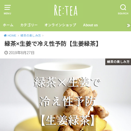
MENU
SEARCH
ホーム
カテゴリー
オンラインショップ
About us
HOME
緑茶の楽しみ方
緑茶×生姜で冷え性予防【生姜緑茶】
2019年8月27日
緑茶の楽しみ方