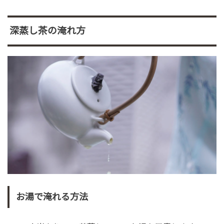
深蒸し茶の淹れ方
お湯で淹れる方法