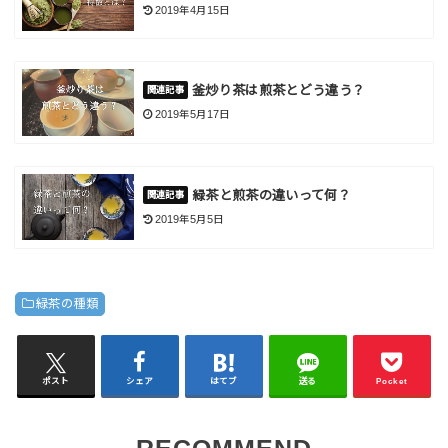
2019年4月15日
釜炒り茶は煎茶とどう違う？
2019年5月17日
緑茶と煎茶の違いって何？
2019年5月5日
緑茶の種類
ポスト
シェア
はてブ
送る
Pocket