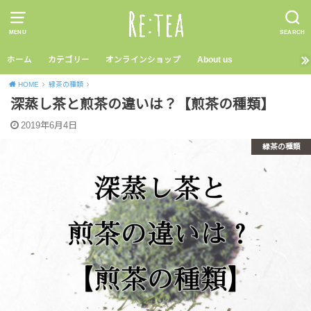
MENU
SEARCH
ホーム
カテゴリー
オンラインショップ
About us
HOME
緑茶の種類
深蒸し茶と煎茶の違いは？【煎茶の種類】
2019年6月4日
緑茶の種類