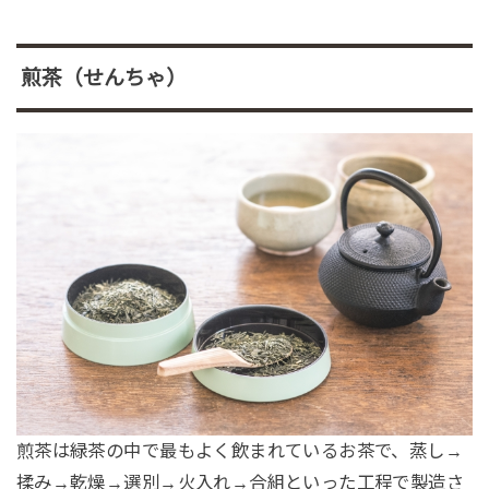
煎茶（せんちゃ）
煎茶は緑茶の中で最もよく飲まれているお茶で、蒸し→
揉み→乾燥→選別→火入れ→合組といった工程で製造さ